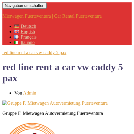
Navigation umschalten
Mietwagen Fuerteventura | Car Rental Fuerteventura
Deutsch
English
Français
Italiano
red line rent a car vw caddy 5 pax
red line rent a car vw caddy 5
pax
Von
Admin
Gruppe F. Mietwagen Autovermietung Fuerteventura