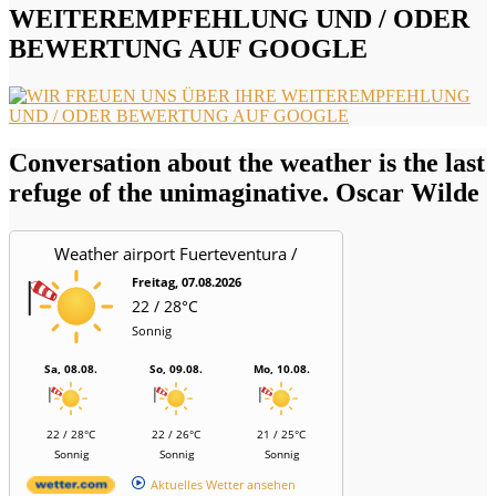
WEITEREMPFEHLUNG UND / ODER
BEWERTUNG AUF GOOGLE
Conversation about the weather is the last
refuge of the unimaginative. Oscar Wilde
Weather airport Fuerteventura /
Aeropuerto
Freitag, 07.08.2026
22 / 28°C
Sonnig
Sa, 08.08.
So, 09.08.
Mo, 10.08.
22 / 28°C
22 / 26°C
21 / 25°C
Sonnig
Sonnig
Sonnig
Aktuelles Wetter ansehen