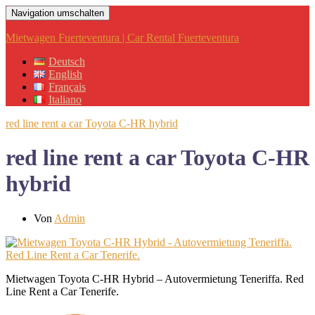
Navigation umschalten
Mietwagen Fuerteventura | Car Rental Fuerteventura
Deutsch
English
Français
Italiano
red line rent a car Toyota C-HR hybrid
red line rent a car Toyota C-HR
hybrid
Von
Admin
Mietwagen Toyota C-HR Hybrid – Autovermietung Teneriffa. Red
Line Rent a Car Tenerife.