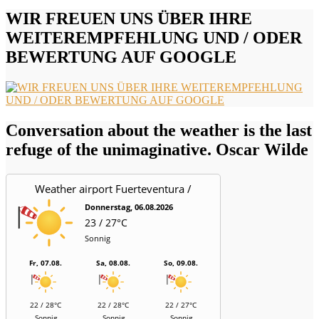
WIR FREUEN UNS ÜBER IHRE
WEITEREMPFEHLUNG UND / ODER
BEWERTUNG AUF GOOGLE
Conversation about the weather is the last
refuge of the unimaginative. Oscar Wilde
Weather airport Fuerteventura /
Aeropuerto
Donnerstag, 06.08.2026
23 / 27°C
Sonnig
Fr, 07.08.
Sa, 08.08.
So, 09.08.
22 / 28°C
22 / 28°C
22 / 27°C
Sonnig
Sonnig
Sonnig