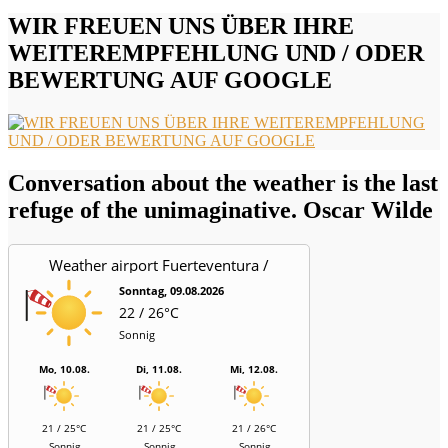
WIR FREUEN UNS ÜBER IHRE
WEITEREMPFEHLUNG UND / ODER
BEWERTUNG AUF GOOGLE
Conversation about the weather is the last
refuge of the unimaginative. Oscar Wilde
Weather airport Fuerteventura /
Aeropuerto
Sonntag, 09.08.2026
22 / 26°C
Sonnig
Mo, 10.08.
Di, 11.08.
Mi, 12.08.
21 / 25°C
21 / 25°C
21 / 26°C
Sonnig
Sonnig
Sonnig