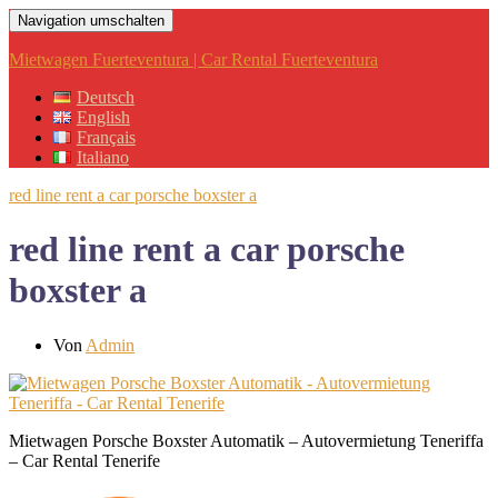
Navigation umschalten
Mietwagen Fuerteventura | Car Rental Fuerteventura
Deutsch
English
Français
Italiano
red line rent a car porsche boxster a
red line rent a car porsche
boxster a
Von
Admin
Mietwagen Porsche Boxster Automatik – Autovermietung Teneriffa
– Car Rental Tenerife