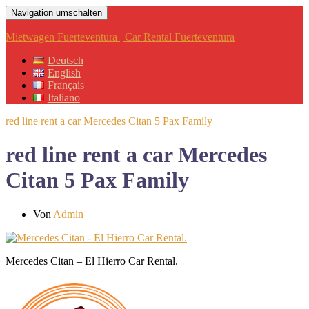
Navigation umschalten
Mietwagen Fuerteventura | Car Rental Fuerteventura
Deutsch
English
Français
Italiano
red line rent a car Mercedes Citan 5 Pax Family
red line rent a car Mercedes
Citan 5 Pax Family
Von
Admin
Mercedes Citan – El Hierro Car Rental.