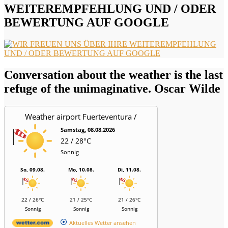
WEITEREMPFEHLUNG UND / ODER
BEWERTUNG AUF GOOGLE
Conversation about the weather is the last
refuge of the unimaginative. Oscar Wilde
Weather airport Fuerteventura /
Aeropuerto
Samstag, 08.08.2026
22 / 28°C
Sonnig
So, 09.08.
Mo, 10.08.
Di, 11.08.
22 / 26°C
21 / 25°C
21 / 26°C
Sonnig
Sonnig
Sonnig
Aktuelles Wetter ansehen