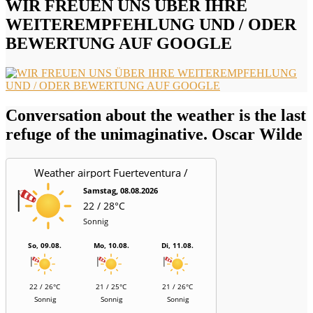
WIR FREUEN UNS ÜBER IHRE
WEITEREMPFEHLUNG UND / ODER
BEWERTUNG AUF GOOGLE
Conversation about the weather is the last
refuge of the unimaginative. Oscar Wilde
Weather airport Fuerteventura /
Aeropuerto
Samstag, 08.08.2026
22 / 28°C
Sonnig
So, 09.08.
Mo, 10.08.
Di, 11.08.
22 / 26°C
21 / 25°C
21 / 26°C
Sonnig
Sonnig
Sonnig