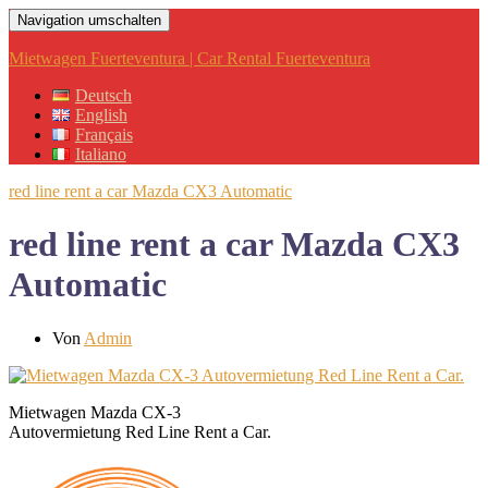
Navigation umschalten
Mietwagen Fuerteventura | Car Rental Fuerteventura
Deutsch
English
Français
Italiano
red line rent a car Mazda CX3 Automatic
red line rent a car Mazda CX3
Automatic
Von
Admin
Mietwagen Mazda CX-3
Autovermietung Red Line Rent a Car.