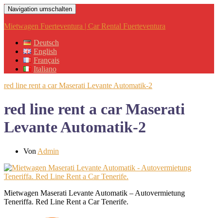
Navigation umschalten
Mietwagen Fuerteventura | Car Rental Fuerteventura
Deutsch
English
Français
Italiano
red line rent a car Maserati Levante Automatik-2
red line rent a car Maserati
Levante Automatik-2
Von
Admin
Mietwagen Maserati Levante Automatik – Autovermietung
Teneriffa. Red Line Rent a Car Tenerife.