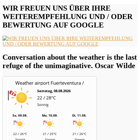
WIR FREUEN UNS ÜBER IHRE
WEITEREMPFEHLUNG UND / ODER
BEWERTUNG AUF GOOGLE
Conversation about the weather is the last
refuge of the unimaginative. Oscar Wilde
Weather airport Fuerteventura /
Aeropuerto
Samstag, 08.08.2026
22 / 28°C
Sonnig
So, 09.08.
Mo, 10.08.
Di, 11.08.
22 / 26°C
21 / 25°C
21 / 26°C
Sonnig
Sonnig
Sonnig