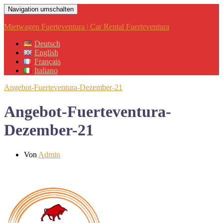
Navigation umschalten
Mietwagen Fuerteventura | Car Rental Fuerteventura
Deutsch
English
Français
Italiano
Angebot-Fuerteventura-Dezember-21
Angebot-Fuerteventura-
Dezember-21
Von
Admin