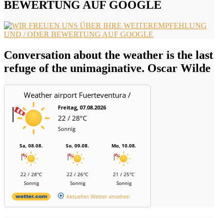
BEWERTUNG AUF GOOGLE
Conversation about the weather is the last
refuge of the unimaginative. Oscar Wilde
Weather airport Fuerteventura /
Aeropuerto
Freitag, 07.08.2026
22 / 28°C
Sonnig
Sa, 08.08.
So, 09.08.
Mo, 10.08.
22 / 28°C
22 / 26°C
21 / 25°C
Sonnig
Sonnig
Sonnig
Aktuelles Wetter ansehen